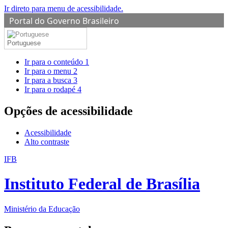
Ir direto para menu de acessibilidade.
Portal do Governo Brasileiro
Portuguese
Ir para o conteúdo
1
Ir para o menu
2
Ir para a busca
3
Ir para o rodapé
4
Opções de acessibilidade
Acessibilidade
Alto contraste
IFB
Instituto Federal de Brasília
Ministério da Educação