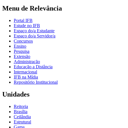
Menu de Relevância
Portal IFB
Estude no IFB
Espaço do/a Estudante
Espaço do/a Servidor/a
Concursos
Ensino
Pesquisa
Extensão
Administração
Educação a Distância
Internacional
IFB na Mídia
Repositório Institucional
Unidades
Reitoria
Brasília
Ceilândia
Estrutural
Gama