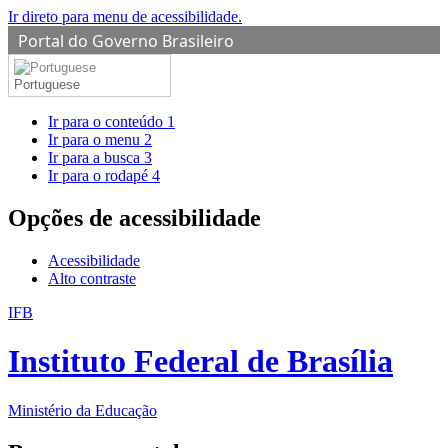
Ir direto para menu de acessibilidade.
Portal do Governo Brasileiro
Portuguese
Ir para o conteúdo
1
Ir para o menu
2
Ir para a busca
3
Ir para o rodapé
4
Opções de acessibilidade
Acessibilidade
Alto contraste
IFB
Instituto Federal de Brasília
Ministério da Educação