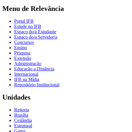
Menu de Relevância
Portal IFB
Estude no IFB
Espaço do/a Estudante
Espaço do/a Servidor/a
Concursos
Ensino
Pesquisa
Extensão
Administração
Educação a Distância
Internacional
IFB na Mídia
Repositório Institucional
Unidades
Reitoria
Brasília
Ceilândia
Estrutural
Gama