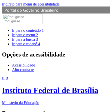
Ir direto para menu de acessibilidade.
Portal do Governo Brasileiro
Portuguese
Ir para o conteúdo
1
Ir para o menu
2
Ir para a busca
3
Ir para o rodapé
4
Opções de acessibilidade
Acessibilidade
Alto contraste
IFB
Instituto Federal de Brasília
Ministério da Educação