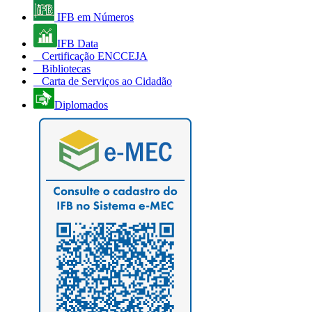
IFB em Números
IFB Data
Certificação ENCCEJA
Bibliotecas
Carta de Serviços ao Cidadão
Diplomados