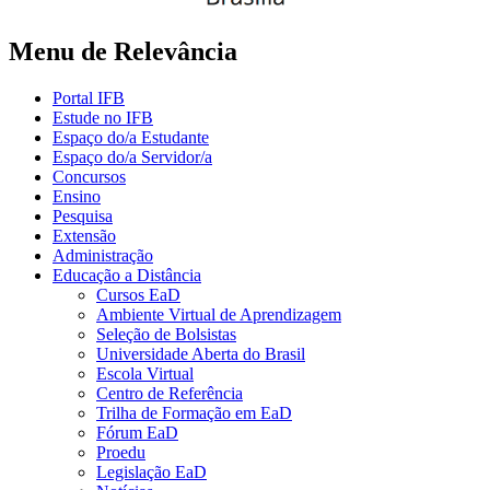
Menu de Relevância
Portal IFB
Estude no IFB
Espaço do/a Estudante
Espaço do/a Servidor/a
Concursos
Ensino
Pesquisa
Extensão
Administração
Educação a Distância
Cursos EaD
Ambiente Virtual de Aprendizagem
Seleção de Bolsistas
Universidade Aberta do Brasil
Escola Virtual
Centro de Referência
Trilha de Formação em EaD
Fórum EaD
Proedu
Legislação EaD