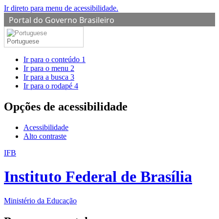
Ir direto para menu de acessibilidade.
Portal do Governo Brasileiro
Portuguese
Ir para o conteúdo
1
Ir para o menu
2
Ir para a busca
3
Ir para o rodapé
4
Opções de acessibilidade
Acessibilidade
Alto contraste
IFB
Instituto Federal de Brasília
Ministério da Educação