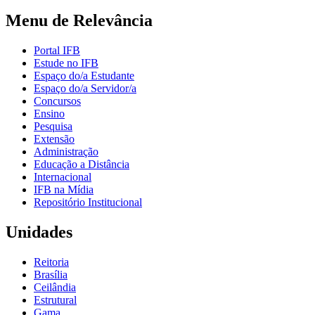
Menu de Relevância
Portal IFB
Estude no IFB
Espaço do/a Estudante
Espaço do/a Servidor/a
Concursos
Ensino
Pesquisa
Extensão
Administração
Educação a Distância
Internacional
IFB na Mídia
Repositório Institucional
Unidades
Reitoria
Brasília
Ceilândia
Estrutural
Gama