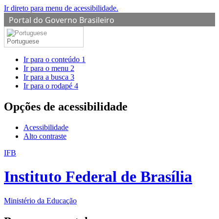
Ir direto para menu de acessibilidade.
Portal do Governo Brasileiro
Portuguese
Ir para o conteúdo
1
Ir para o menu
2
Ir para a busca
3
Ir para o rodapé
4
Opções de acessibilidade
Acessibilidade
Alto contraste
IFB
Instituto Federal de Brasília
Ministério da Educação