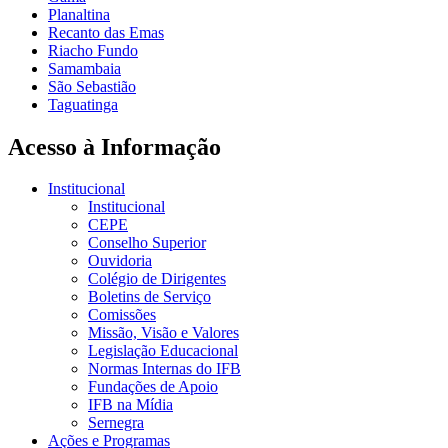
Planaltina
Recanto das Emas
Riacho Fundo
Samambaia
São Sebastião
Taguatinga
Acesso à Informação
Institucional
Institucional
CEPE
Conselho Superior
Ouvidoria
Colégio de Dirigentes
Boletins de Serviço
Comissões
Missão, Visão e Valores
Legislação Educacional
Normas Internas do IFB
Fundações de Apoio
IFB na Mídia
Sernegra
Ações e Programas