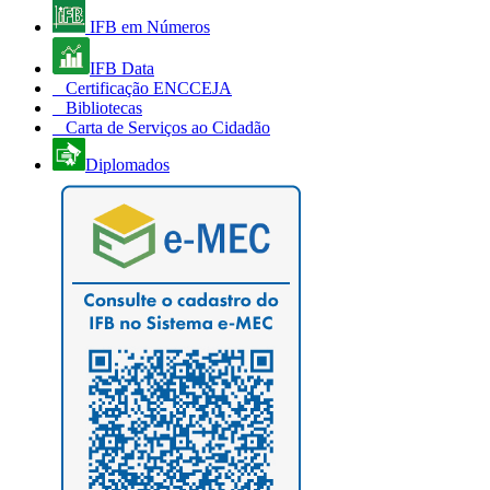
IFB em Números
IFB Data
Certificação ENCCEJA
Bibliotecas
Carta de Serviços ao Cidadão
Diplomados