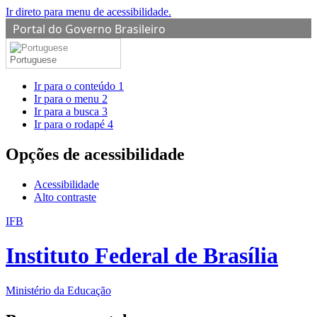
Ir direto para menu de acessibilidade.
Portal do Governo Brasileiro
Portuguese
Ir para o conteúdo
1
Ir para o menu
2
Ir para a busca
3
Ir para o rodapé
4
Opções de acessibilidade
Acessibilidade
Alto contraste
IFB
Instituto Federal de Brasília
Ministério da Educação