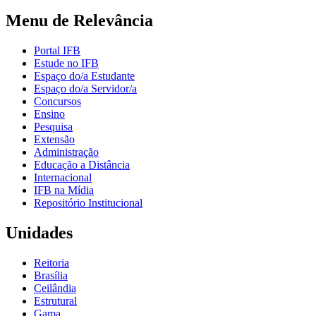
Menu de Relevância
Portal IFB
Estude no IFB
Espaço do/a Estudante
Espaço do/a Servidor/a
Concursos
Ensino
Pesquisa
Extensão
Administração
Educação a Distância
Internacional
IFB na Mídia
Repositório Institucional
Unidades
Reitoria
Brasília
Ceilândia
Estrutural
Gama