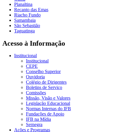
Planaltina
Recanto das Emas
Riacho Fundo
Samambaia
São Sebastião
Taguatinga
Acesso à Informação
Institucional
Institucional
CEPE
Conselho Superior
Ouvidoria
Colégio de Dirigentes
Boletins de Serviço
Comissões
Missão, Visão e Valores
Legislação Educacional
Normas Internas do IFB
Fundações de Apoio
IFB na Mídia
Sernegra
Ações e Programas