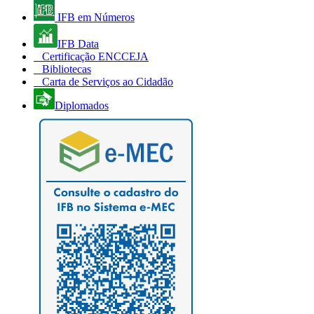
IFB em Números
IFB Data
Certificação ENCCEJA
Bibliotecas
Carta de Serviços ao Cidadão
Diplomados