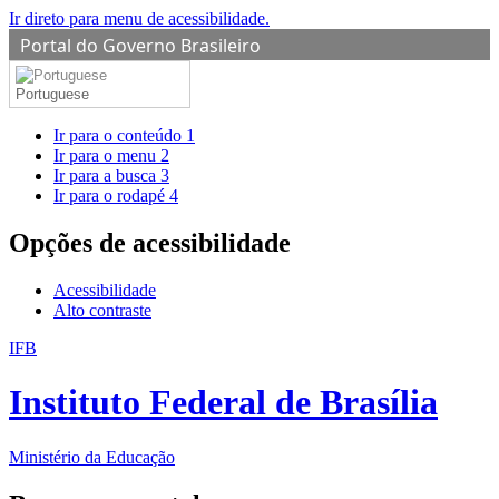
Ir direto para menu de acessibilidade.
Portal do Governo Brasileiro
Portuguese
Ir para o conteúdo
1
Ir para o menu
2
Ir para a busca
3
Ir para o rodapé
4
Opções de acessibilidade
Acessibilidade
Alto contraste
IFB
Instituto Federal de Brasília
Ministério da Educação