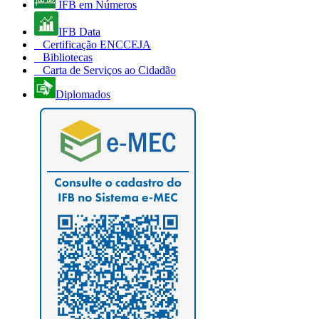
IFB em Números
IFB Data
Certificação ENCCEJA
Bibliotecas
Carta de Serviços ao Cidadão
Diplomados