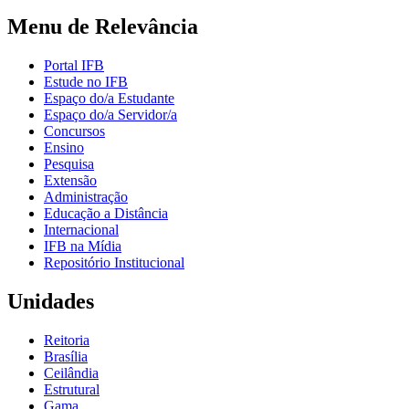
Menu de Relevância
Portal IFB
Estude no IFB
Espaço do/a Estudante
Espaço do/a Servidor/a
Concursos
Ensino
Pesquisa
Extensão
Administração
Educação a Distância
Internacional
IFB na Mídia
Repositório Institucional
Unidades
Reitoria
Brasília
Ceilândia
Estrutural
Gama