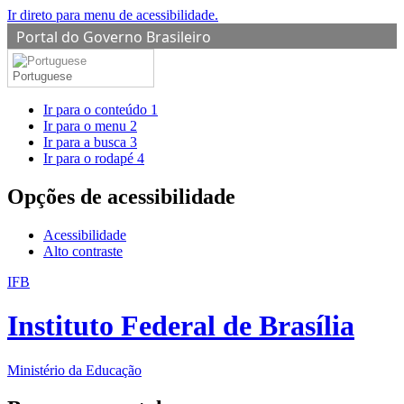
Ir direto para menu de acessibilidade.
Portal do Governo Brasileiro
Portuguese
Ir para o conteúdo
1
Ir para o menu
2
Ir para a busca
3
Ir para o rodapé
4
Opções de acessibilidade
Acessibilidade
Alto contraste
IFB
Instituto Federal de Brasília
Ministério da Educação