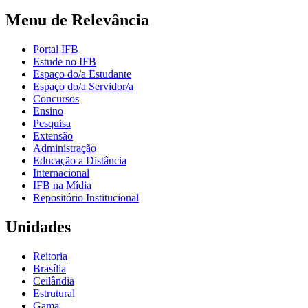
Menu de Relevância
Portal IFB
Estude no IFB
Espaço do/a Estudante
Espaço do/a Servidor/a
Concursos
Ensino
Pesquisa
Extensão
Administração
Educação a Distância
Internacional
IFB na Mídia
Repositório Institucional
Unidades
Reitoria
Brasília
Ceilândia
Estrutural
Gama