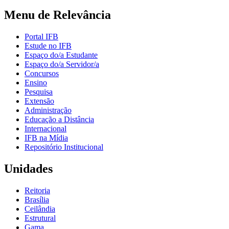
Menu de Relevância
Portal IFB
Estude no IFB
Espaço do/a Estudante
Espaço do/a Servidor/a
Concursos
Ensino
Pesquisa
Extensão
Administração
Educação a Distância
Internacional
IFB na Mídia
Repositório Institucional
Unidades
Reitoria
Brasília
Ceilândia
Estrutural
Gama