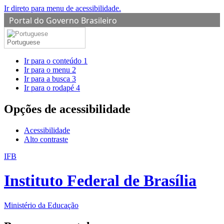
Ir direto para menu de acessibilidade.
Portal do Governo Brasileiro
Portuguese
Ir para o conteúdo
1
Ir para o menu
2
Ir para a busca
3
Ir para o rodapé
4
Opções de acessibilidade
Acessibilidade
Alto contraste
IFB
Instituto Federal de Brasília
Ministério da Educação