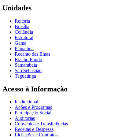
Unidades
Reitoria
Brasília
Ceilândia
Estrutural
Gama
Planaltina
Recanto das Emas
Riacho Fundo
Samambaia
São Sebastião
Taguatinga
Acesso à Informação
Institucional
Ações e Programas
Participação Social
Auditorias
Convênios e Transferências
Receitas e Despesas
Licitações e Contratos