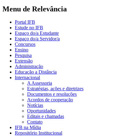
Menu de Relevância
Portal IFB
Estude no IFB
Espaço do/a Estudante
Espaço do/a Servidor/a
Concursos
Ensino
Pesquisa
Extensão
Administração
Educação a Distância
Internacional
A Assessoria
Estratégias, ações e diretrizes
Documentos e resoluções
Acordos de cooperação
Notícias
Oportunidades
Editais e chamadas
Contato
IFB na Mídia
Repositório Institucional