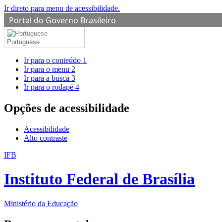
Ir direto para menu de acessibilidade.
Portal do Governo Brasileiro
Portuguese
Ir para o conteúdo
1
Ir para o menu
2
Ir para a busca
3
Ir para o rodapé
4
Opções de acessibilidade
Acessibilidade
Alto contraste
IFB
Instituto Federal de Brasília
Ministério da Educação