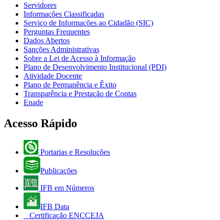
Servidores
Informações Classificadas
Serviço de Informações ao Cidadão (SIC)
Perguntas Frequentes
Dados Abertos
Sanções Administrativas
Sobre a Lei de Acesso à Informação
Plano de Desenvolvimento Institucional (PDI)
Atividade Docente
Plano de Permanência e Êxito
Transparência e Prestação de Contas
Enade
Acesso Rápido
Portarias e Resoluções
Publicações
IFB em Números
IFB Data
Certificação ENCCEJA