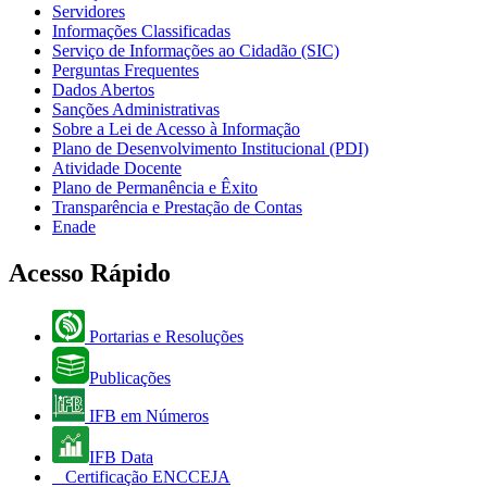
Servidores
Informações Classificadas
Serviço de Informações ao Cidadão (SIC)
Perguntas Frequentes
Dados Abertos
Sanções Administrativas
Sobre a Lei de Acesso à Informação
Plano de Desenvolvimento Institucional (PDI)
Atividade Docente
Plano de Permanência e Êxito
Transparência e Prestação de Contas
Enade
Acesso Rápido
Portarias e Resoluções
Publicações
IFB em Números
IFB Data
Certificação ENCCEJA