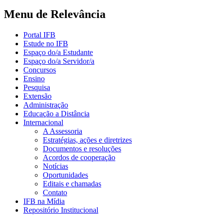
Menu de Relevância
Portal IFB
Estude no IFB
Espaço do/a Estudante
Espaço do/a Servidor/a
Concursos
Ensino
Pesquisa
Extensão
Administração
Educação a Distância
Internacional
A Assessoria
Estratégias, ações e diretrizes
Documentos e resoluções
Acordos de cooperação
Notícias
Oportunidades
Editais e chamadas
Contato
IFB na Mídia
Repositório Institucional