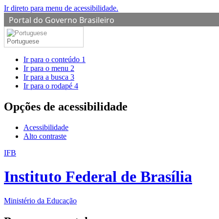
Ir direto para menu de acessibilidade.
Portal do Governo Brasileiro
Portuguese
Ir para o conteúdo
1
Ir para o menu
2
Ir para a busca
3
Ir para o rodapé
4
Opções de acessibilidade
Acessibilidade
Alto contraste
IFB
Instituto Federal de Brasília
Ministério da Educação