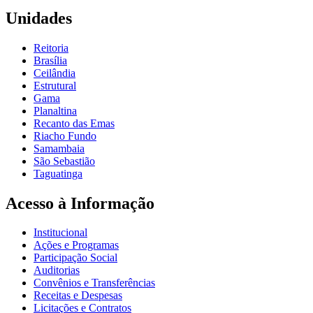
Unidades
Reitoria
Brasília
Ceilândia
Estrutural
Gama
Planaltina
Recanto das Emas
Riacho Fundo
Samambaia
São Sebastião
Taguatinga
Acesso à Informação
Institucional
Ações e Programas
Participação Social
Auditorias
Convênios e Transferências
Receitas e Despesas
Licitações e Contratos