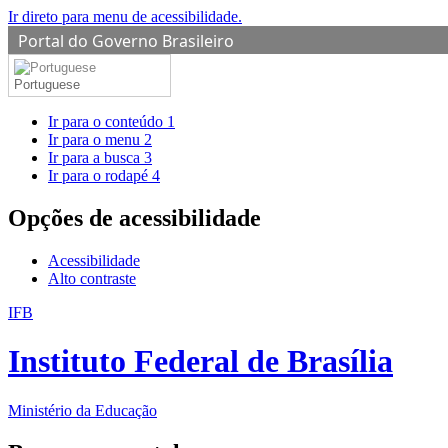
Ir direto para menu de acessibilidade.
Portal do Governo Brasileiro
Portuguese
Ir para o conteúdo
1
Ir para o menu
2
Ir para a busca
3
Ir para o rodapé
4
Opções de acessibilidade
Acessibilidade
Alto contraste
IFB
Instituto Federal de Brasília
Ministério da Educação