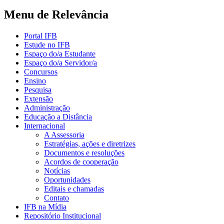
Menu de Relevância
Portal IFB
Estude no IFB
Espaço do/a Estudante
Espaço do/a Servidor/a
Concursos
Ensino
Pesquisa
Extensão
Administração
Educação a Distância
Internacional
A Assessoria
Estratégias, ações e diretrizes
Documentos e resoluções
Acordos de cooperação
Notícias
Oportunidades
Editais e chamadas
Contato
IFB na Mídia
Repositório Institucional