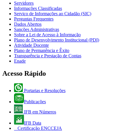
Servidores
Informações Classificadas
Serviço de Informações ao Cidadão (SIC)
Perguntas Frequentes
Dados Abertos
Sanções Administrativas
Sobre a Lei de Acesso à Informação
Plano de Desenvolvimento Institucional (PDI)
Atividade Docente
Plano de Permanência e Êxito
Transparência e Prestação de Contas
Enade
Acesso Rápido
Portarias e Resoluções
Publicações
IFB em Números
IFB Data
Certificação ENCCEJA