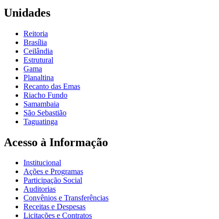
Unidades
Reitoria
Brasília
Ceilândia
Estrutural
Gama
Planaltina
Recanto das Emas
Riacho Fundo
Samambaia
São Sebastião
Taguatinga
Acesso à Informação
Institucional
Ações e Programas
Participação Social
Auditorias
Convênios e Transferências
Receitas e Despesas
Licitações e Contratos