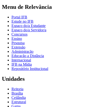
Menu de Relevância
Portal IFB
Estude no IFB
Espaço do/a Estudante
Espaço do/a Servidor/a
Concursos
Ensino
Pesquisa
Extensão
Administração
Educação a Distância
Internacional
IFB na Mídia
Repositório Institucional
Unidades
Reitoria
Brasília
Ceilândia
Estrutural
Gama