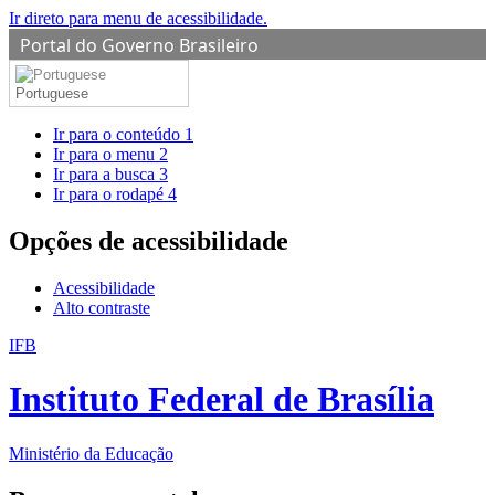
Ir direto para menu de acessibilidade.
Portal do Governo Brasileiro
Portuguese
Ir para o conteúdo
1
Ir para o menu
2
Ir para a busca
3
Ir para o rodapé
4
Opções de acessibilidade
Acessibilidade
Alto contraste
IFB
Instituto Federal de Brasília
Ministério da Educação