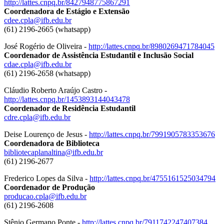
http://lattes.cnpq.br/8427948775867291
Coordenadora de Estágio e Extensão
cdee.cpla@ifb.edu.br
(61) 2196-2665 (whatsapp)
José Rogério de Oliveira -
http://lattes.cnpq.br/8980269471784045
Coordenador de Assistência Estudantil e Inclusão Social
cdae.cpla@ifb.edu.br
(61) 2196-2658 (whatsapp)
Cláudio Roberto Araújo Castro -
http://lattes.cnpq.br/1453893144043478
Coordenador de Residência Estudantil
cdre.cpla@ifb.edu.br
Deise Lourenço de Jesus -
http://lattes.cnpq.br/7991905783353676
Coordenadora de Biblioteca
bibliotecaplanaltina@ifb.edu.br
(61) 2196-2677
Frederico Lopes da Silva -
http://lattes.cnpq.br/4755161525034794
Coordenador de Produção
producao.cpla@ifb.edu.br
(61) 2196-2608
Stênio Germano Ponte -
http://lattes.cnpq.br/7911742247407384