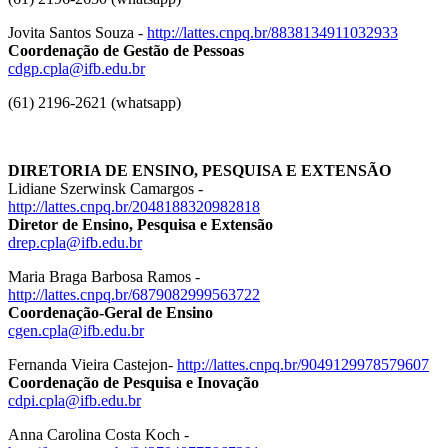
Jovita Santos Souza -
http://lattes.cnpq.br/8838134911032933
Coordenação de Gestão de Pessoas
cdgp.cpla@ifb.edu.br
(61) 2196-2621 (whatsapp)
DIRETORIA DE ENSINO, PESQUISA E EXTENSÃO
Lidiane Szerwinsk Camargos -
http://lattes.cnpq.br/2048188320982818
Diretor de Ensino, Pesquisa e Extensão
drep.cpla@ifb.edu.br
Maria Braga Barbosa Ramos -
http://lattes.cnpq.br/6879082999563722
Coordenação-Geral de Ensino
cgen.cpla@ifb.edu.br
Fernanda Vieira Castejon-
http://lattes.cnpq.br/9049129978579607
Coordenação de Pesquisa e Inovação
cdpi.cpla@ifb.edu.br
Anna Carolina Costa Koch -