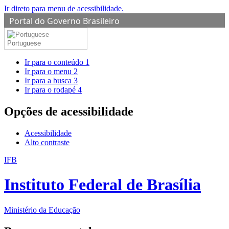
Ir direto para menu de acessibilidade.
Portal do Governo Brasileiro
Portuguese
Ir para o conteúdo
1
Ir para o menu
2
Ir para a busca
3
Ir para o rodapé
4
Opções de acessibilidade
Acessibilidade
Alto contraste
IFB
Instituto Federal de Brasília
Ministério da Educação