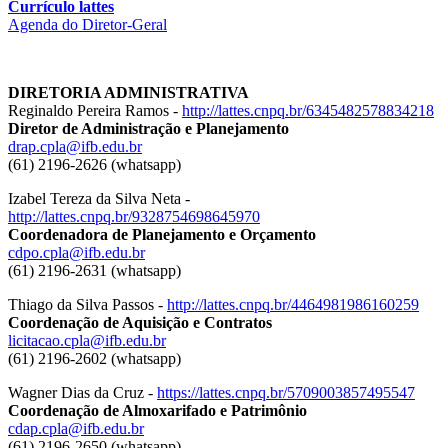
Currículo lattes
Agenda do Diretor-Geral
DIRETORIA ADMINISTRATIVA
Reginaldo Pereira Ramos -
http://lattes.cnpq.br/6345482578834218
Diretor de Administração e Planejamento
drap.cpla@ifb.edu.br
(61) 2196-2626 (whatsapp)
Izabel Tereza da Silva Neta -
http://lattes.cnpq.br/9328754698645970
Coordenadora de Planejamento e Orçamento
cdpo.cpla@ifb.edu.br
(61) 2196-2631 (whatsapp)
Thiago da Silva Passos -
http://lattes.cnpq.br/4464981986160259
Coordenação de Aquisição e Contratos
licitacao.cpla@ifb.edu.br
(61) 2196-2602 (whatsapp)
Wagner Dias da Cruz -
https://lattes.cnpq.br/5709003857495547
Coordenação de Almoxarifado e Patrimônio
cdap.cpla@ifb.edu.br
(61) 2196-2650 (whatsapp)