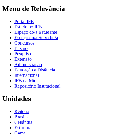
Menu de Relevância
Portal IFB
Estude no IFB
Espaço do/a Estudante
Espaço do/a Servidor/a
Concursos
Ensino
Pesquisa
Extensão
Administração
Educação a Distância
Internacional
IFB na Mídia
Repositório Institucional
Unidades
Reitoria
Brasília
Ceilândia
Estrutural
Gama