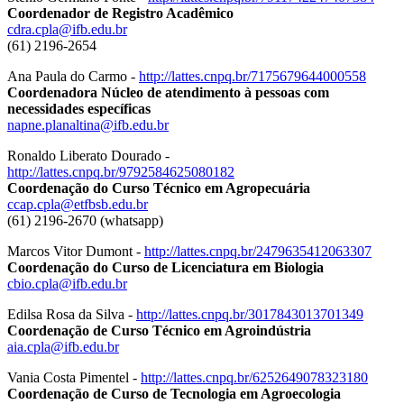
Coordenador de Registro Acadêmico
cdra.cpla@ifb.edu.br
(61) 2196-2654
Ana Paula do Carmo -
http://lattes.cnpq.br/7175679644000558
Coordenadora Núcleo de atendimento à pessoas com
necessidades específicas
napne.planaltina@ifb.edu.br
Ronaldo Liberato Dourado -
http://lattes.cnpq.br/9792584625080182
Coordenação do Curso Técnico em Agropecuária
ccap.cpla@etfbsb.edu.br
(61) 2196-2670 (whatsapp)
Marcos Vitor Dumont -
http://lattes.cnpq.br/2479635412063307
Coordenação do Curso de Licenciatura em Biologia
cbio.cpla@ifb.edu.br
Edilsa Rosa da Silva -
http://lattes.cnpq.br/3017843013701349
Coordenação de Curso Técnico em Agroindústria
aia.cpla@ifb.edu.br
Vania Costa Pimentel -
http://lattes.cnpq.br/6252649078323180
Coordenação de Curso de Tecnologia em Agroecologia