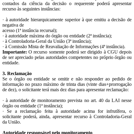
contados da ciência da decisão o requerente poderá apresentar
recurso às seguintes instâncias:
· à autoridade hierarquicamente superior à que emitiu a decisão de
negativa de
acesso (1ª instância recursal);
· à autoridade máxima do órgão ou entidade (2ª instância);
· à Controladoria-Geral da União (3ª instância);
· à Comissão Mista de Reavaliação de Informações (4ª instância).
Importante:
O recurso somente poderá ser dirigido à CGU depois
de ser apreciado pelas autoridades competentes no próprio órgão ou
entidade.
3. Reclamação
Se o órgão ou entidade se omitir e não responder ao pedido de
informação no prazo máximo de trinta dias (vinte dias+prorrogação
de dez), o solicitante terá mais dez dias para apresentar reclamação:
· à autoridade de monitoramento prevista no art. 40 da LAI nesse
órgão ou entidade (1ª instância);
· Se a reclamação feita à autoridade acima for infrutífera, o
solicitante poderá, ainda, apresentar recurso à Controladoria-Geral
da União.
Autoridade responsável pelo monitoramento