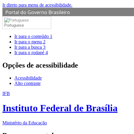
Ir direto para menu de acessibilidade.
Portal do Governo Brasileiro
Portuguese
Ir para o conteúdo
1
Ir para o menu
2
Ir para a busca
3
Ir para o rodapé
4
Opções de acessibilidade
Acessibilidade
Alto contraste
IFB
Instituto Federal de Brasília
Ministério da Educação