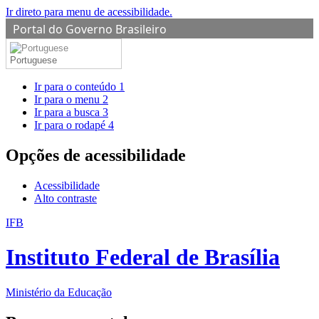
Ir direto para menu de acessibilidade.
Portal do Governo Brasileiro
Portuguese
Ir para o conteúdo
1
Ir para o menu
2
Ir para a busca
3
Ir para o rodapé
4
Opções de acessibilidade
Acessibilidade
Alto contraste
IFB
Instituto Federal de Brasília
Ministério da Educação