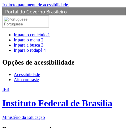
Ir direto para menu de acessibilidade.
Portal do Governo Brasileiro
Portuguese
Ir para o conteúdo
1
Ir para o menu
2
Ir para a busca
3
Ir para o rodapé
4
Opções de acessibilidade
Acessibilidade
Alto contraste
IFB
Instituto Federal de Brasília
Ministério da Educação