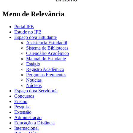
Menu de Relevância
Portal IFB
Estude no IFB
Espaço do/a Estudante
Assistência Estudantil
Sistema de Bibliotecas
Calendário Acadêmico
Manual do Estudante
Estágio
Registro Acadêmico
Perguntas Frequentes
Notícias
Núcleos
Espaço do/a Servidor/a
Concursos
Ensino
Pesquisa
Extensão
Administração
Educação a Distância
Internacional