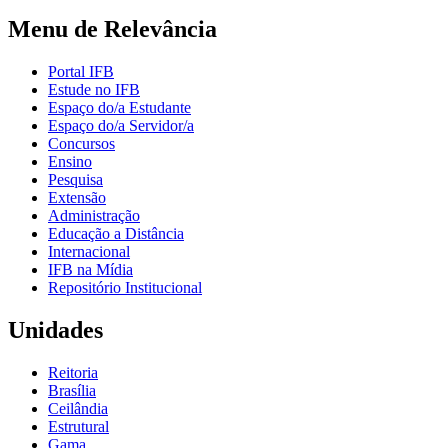
Menu de Relevância
Portal IFB
Estude no IFB
Espaço do/a Estudante
Espaço do/a Servidor/a
Concursos
Ensino
Pesquisa
Extensão
Administração
Educação a Distância
Internacional
IFB na Mídia
Repositório Institucional
Unidades
Reitoria
Brasília
Ceilândia
Estrutural
Gama