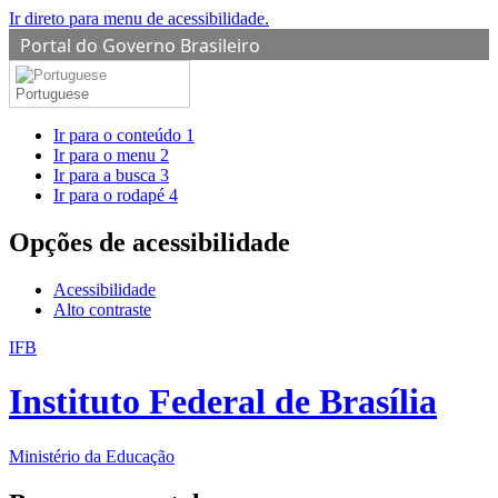
Ir direto para menu de acessibilidade.
Portal do Governo Brasileiro
Portuguese
Ir para o conteúdo
1
Ir para o menu
2
Ir para a busca
3
Ir para o rodapé
4
Opções de acessibilidade
Acessibilidade
Alto contraste
IFB
Instituto Federal de Brasília
Ministério da Educação