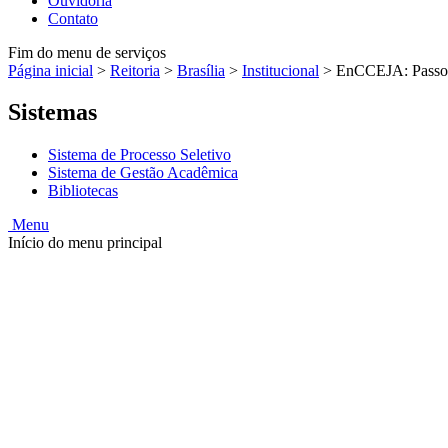
Ouvidoria
Contato
Fim do menu de serviços
Página inicial
>
Reitoria
>
Brasília
>
Institucional
>
EnCCEJA: Passo 
Sistemas
Sistema de Processo Seletivo
Sistema de Gestão Acadêmica
Bibliotecas
Menu
Início do menu principal