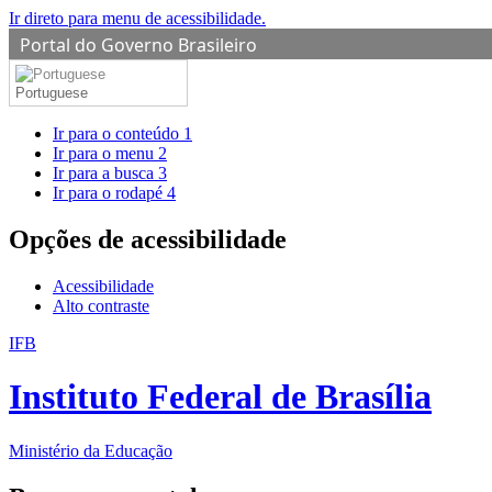
Ir direto para menu de acessibilidade.
Portal do Governo Brasileiro
Portuguese
Ir para o conteúdo
1
Ir para o menu
2
Ir para a busca
3
Ir para o rodapé
4
Opções de acessibilidade
Acessibilidade
Alto contraste
IFB
Instituto Federal de Brasília
Ministério da Educação