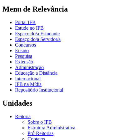
Menu de Relevância
Portal IFB
Estude no IFB
Espaço do/a Estudante
Espaço do/a Servidor/a
Concursos
Ensino
Pesquisa
Extensão
Administração
Educação a Distância
Internacional
IFB na Mídia
Repositório Institucional
Unidades
Reitoria
Sobre o IFB
Estrutura Administrativa
Pró-Reitorias
Contatos