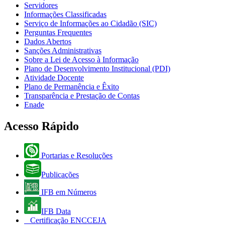
Servidores
Informações Classificadas
Serviço de Informações ao Cidadão (SIC)
Perguntas Frequentes
Dados Abertos
Sanções Administrativas
Sobre a Lei de Acesso à Informação
Plano de Desenvolvimento Institucional (PDI)
Atividade Docente
Plano de Permanência e Êxito
Transparência e Prestação de Contas
Enade
Acesso Rápido
Portarias e Resoluções
Publicações
IFB em Números
IFB Data
Certificação ENCCEJA