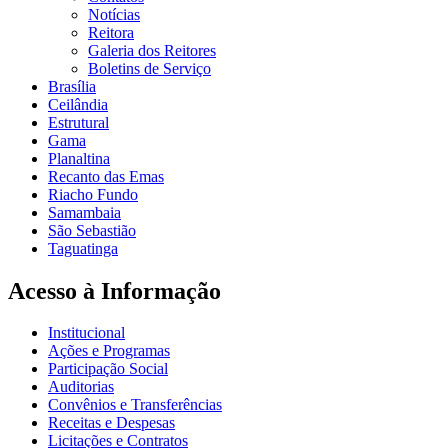
Notícias
Reitora
Galeria dos Reitores
Boletins de Serviço
Brasília
Ceilândia
Estrutural
Gama
Planaltina
Recanto das Emas
Riacho Fundo
Samambaia
São Sebastião
Taguatinga
Acesso à Informação
Institucional
Ações e Programas
Participação Social
Auditorias
Convênios e Transferências
Receitas e Despesas
Licitações e Contratos