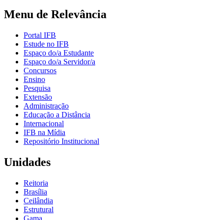
Menu de Relevância
Portal IFB
Estude no IFB
Espaço do/a Estudante
Espaço do/a Servidor/a
Concursos
Ensino
Pesquisa
Extensão
Administração
Educação a Distância
Internacional
IFB na Mídia
Repositório Institucional
Unidades
Reitoria
Brasília
Ceilândia
Estrutural
Gama