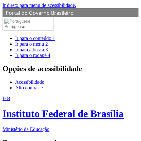
Ir direto para menu de acessibilidade.
Portal do Governo Brasileiro
Portuguese
Ir para o conteúdo
1
Ir para o menu
2
Ir para a busca
3
Ir para o rodapé
4
Opções de acessibilidade
Acessibilidade
Alto contraste
IFB
Instituto Federal de Brasília
Ministério da Educação