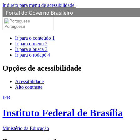
Ir direto para menu de acessibilidade.
Portal do Governo Brasileiro
Portuguese
Ir para o conteúdo
1
Ir para o menu
2
Ir para a busca
3
Ir para o rodapé
4
Opções de acessibilidade
Acessibilidade
Alto contraste
IFB
Instituto Federal de Brasília
Ministério da Educação