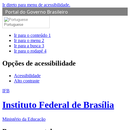
Ir direto para menu de acessibilidade.
Portal do Governo Brasileiro
Portuguese
Ir para o conteúdo
1
Ir para o menu
2
Ir para a busca
3
Ir para o rodapé
4
Opções de acessibilidade
Acessibilidade
Alto contraste
IFB
Instituto Federal de Brasília
Ministério da Educação