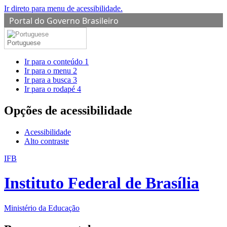
Ir direto para menu de acessibilidade.
Portal do Governo Brasileiro
Portuguese
Ir para o conteúdo
1
Ir para o menu
2
Ir para a busca
3
Ir para o rodapé
4
Opções de acessibilidade
Acessibilidade
Alto contraste
IFB
Instituto Federal de Brasília
Ministério da Educação