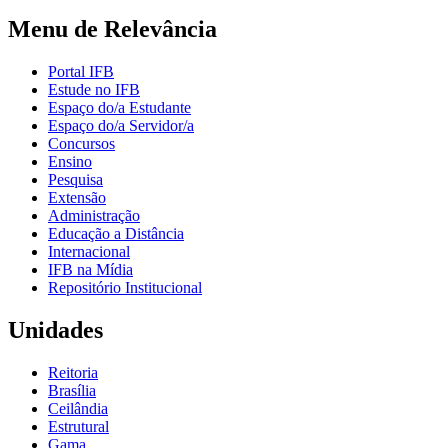
Menu de Relevância
Portal IFB
Estude no IFB
Espaço do/a Estudante
Espaço do/a Servidor/a
Concursos
Ensino
Pesquisa
Extensão
Administração
Educação a Distância
Internacional
IFB na Mídia
Repositório Institucional
Unidades
Reitoria
Brasília
Ceilândia
Estrutural
Gama