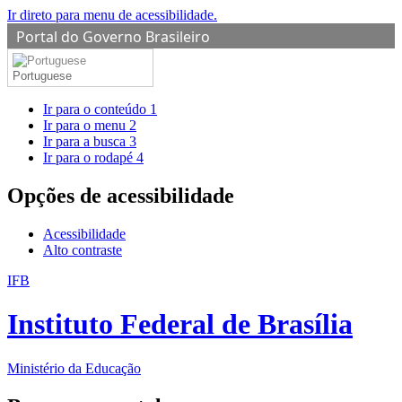
Ir direto para menu de acessibilidade.
Portal do Governo Brasileiro
Portuguese
Ir para o conteúdo
1
Ir para o menu
2
Ir para a busca
3
Ir para o rodapé
4
Opções de acessibilidade
Acessibilidade
Alto contraste
IFB
Instituto Federal de Brasília
Ministério da Educação