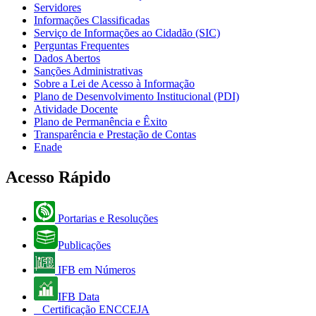
Servidores
Informações Classificadas
Serviço de Informações ao Cidadão (SIC)
Perguntas Frequentes
Dados Abertos
Sanções Administrativas
Sobre a Lei de Acesso à Informação
Plano de Desenvolvimento Institucional (PDI)
Atividade Docente
Plano de Permanência e Êxito
Transparência e Prestação de Contas
Enade
Acesso Rápido
Portarias e Resoluções
Publicações
IFB em Números
IFB Data
Certificação ENCCEJA