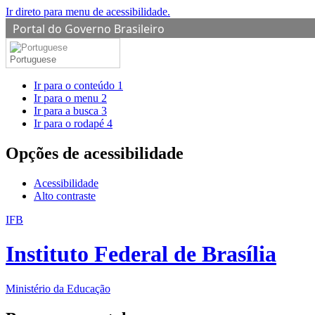
Ir direto para menu de acessibilidade.
Portal do Governo Brasileiro
Portuguese
Ir para o conteúdo
1
Ir para o menu
2
Ir para a busca
3
Ir para o rodapé
4
Opções de acessibilidade
Acessibilidade
Alto contraste
IFB
Instituto Federal de Brasília
Ministério da Educação