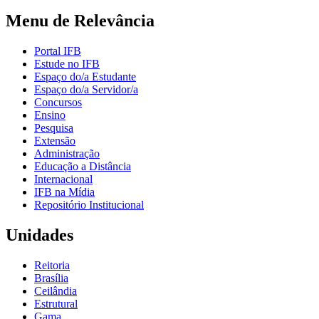
Menu de Relevância
Portal IFB
Estude no IFB
Espaço do/a Estudante
Espaço do/a Servidor/a
Concursos
Ensino
Pesquisa
Extensão
Administração
Educação a Distância
Internacional
IFB na Mídia
Repositório Institucional
Unidades
Reitoria
Brasília
Ceilândia
Estrutural
Gama