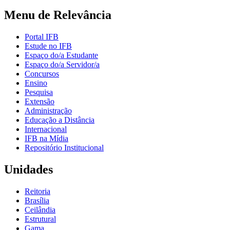
Menu de Relevância
Portal IFB
Estude no IFB
Espaço do/a Estudante
Espaço do/a Servidor/a
Concursos
Ensino
Pesquisa
Extensão
Administração
Educação a Distância
Internacional
IFB na Mídia
Repositório Institucional
Unidades
Reitoria
Brasília
Ceilândia
Estrutural
Gama