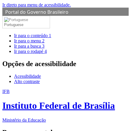
Ir direto para menu de acessibilidade.
Portal do Governo Brasileiro
Portuguese
Ir para o conteúdo
1
Ir para o menu
2
Ir para a busca
3
Ir para o rodapé
4
Opções de acessibilidade
Acessibilidade
Alto contraste
IFB
Instituto Federal de Brasília
Ministério da Educação