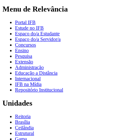
Menu de Relevância
Portal IFB
Estude no IFB
Espaço do/a Estudante
Espaço do/a Servidor/a
Concursos
Ensino
Pesquisa
Extensão
Administração
Educação a Distância
Internacional
IFB na Mídia
Repositório Institucional
Unidades
Reitoria
Brasília
Ceilândia
Estrutural
Gama