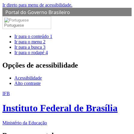
Ir direto para menu de acessibilidade.
Portal do Governo Brasileiro
Portuguese
Ir para o conteúdo
1
Ir para o menu
2
Ir para a busca
3
Ir para o rodapé
4
Opções de acessibilidade
Acessibilidade
Alto contraste
IFB
Instituto Federal de Brasília
Ministério da Educação