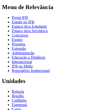
Menu de Relevância
Portal IFB
Estude no IFB
Espaço do/a Estudante
Espaço do/a Servidor/a
Concursos
Ensino
Pesquisa
Extensão
Administração
Educação a Distância
Internacional
IFB na Mídia
Repositório Institucional
Unidades
Reitoria
Brasília
Ceilândia
Estrutural
Gama