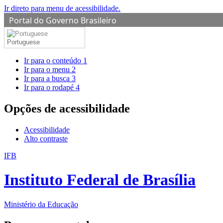
Ir direto para menu de acessibilidade.
Portal do Governo Brasileiro
Portuguese
Ir para o conteúdo
1
Ir para o menu
2
Ir para a busca
3
Ir para o rodapé
4
Opções de acessibilidade
Acessibilidade
Alto contraste
IFB
Instituto Federal de Brasília
Ministério da Educação