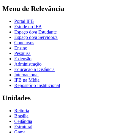
Menu de Relevância
Portal IFB
Estude no IFB
Espaço do/a Estudante
Espaço do/a Servidor/a
Concursos
Ensino
Pesquisa
Extensão
Administração
Educação a Distância
Internacional
IFB na Mídia
Repositório Institucional
Unidades
Reitoria
Brasília
Ceilândia
Estrutural
Gama