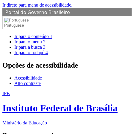
Ir direto para menu de acessibilidade.
Portal do Governo Brasileiro
Portuguese
Ir para o conteúdo
1
Ir para o menu
2
Ir para a busca
3
Ir para o rodapé
4
Opções de acessibilidade
Acessibilidade
Alto contraste
IFB
Instituto Federal de Brasília
Ministério da Educação