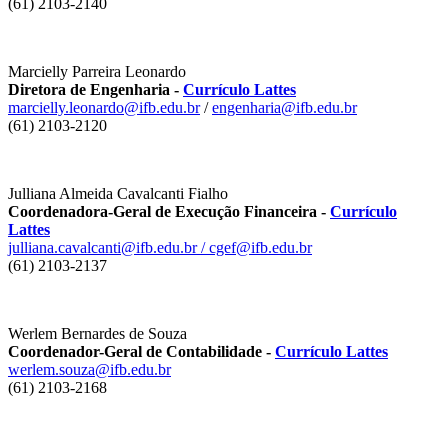
(61) 2103-2140
Marcielly Parreira Leonardo
Diretora de Engenharia -
Currículo Lattes
marcielly.leonardo@ifb.edu.br
/
engenharia@ifb.edu.br
(61) 2103-2120
Julliana Almeida Cavalcanti Fialho
Coordenadora-Geral de Execução Financeira -
Currículo
Lattes
julliana.cavalcanti@ifb.edu.br
/
cgef@ifb.edu.br
(61) 2103-2137
Werlem Bernardes de Souza
Coordenador-Geral de Contabilidade -
Currículo Lattes
werlem.souza@ifb.edu.br
(61) 2103-2168