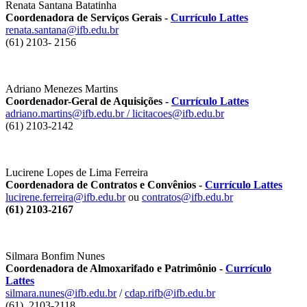
Renata Santana Batatinha
Coordenadora de Serviços Gerais -
Currículo Lattes
renata.santana@ifb.edu.br
(61) 2103- 2156
Adriano Menezes Martins
Coordenador-Geral de Aquisições -
Currículo Lattes
adriano.martins@ifb.edu.br
/
licitacoes@ifb.edu.br
(61) 2103-2142
Lucirene Lopes de Lima Ferreira
Coordenadora de Contratos e Convênios -
Currículo Lattes
lucirene.ferreira@ifb.edu.br
ou
contratos@ifb.edu.br
(61) 2103-2167
Silmara Bonfim Nunes
Coordenadora de Almoxarifado e Patrimônio -
Currículo
Lattes
silmara.nunes@ifb.edu.br
/
cdap.rifb@ifb.edu.br
(61) 2103-2118