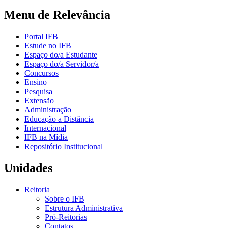
Menu de Relevância
Portal IFB
Estude no IFB
Espaço do/a Estudante
Espaço do/a Servidor/a
Concursos
Ensino
Pesquisa
Extensão
Administração
Educação a Distância
Internacional
IFB na Mídia
Repositório Institucional
Unidades
Reitoria
Sobre o IFB
Estrutura Administrativa
Pró-Reitorias
Contatos