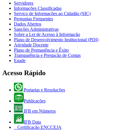
Servidores
Informações Classificadas
Serviço de Informações ao Cidadão (SIC)
Perguntas Frequentes
Dados Abertos
Sanções Administrativas
Sobre a Lei de Acesso à Informação
Plano de Desenvolvimento Institucional (PDI)
Atividade Docente
Plano de Permanência e Êxito
Transparência e Prestação de Contas
Enade
Acesso Rápido
Portarias e Resoluções
Publicações
IFB em Números
IFB Data
Certificação ENCCEJA