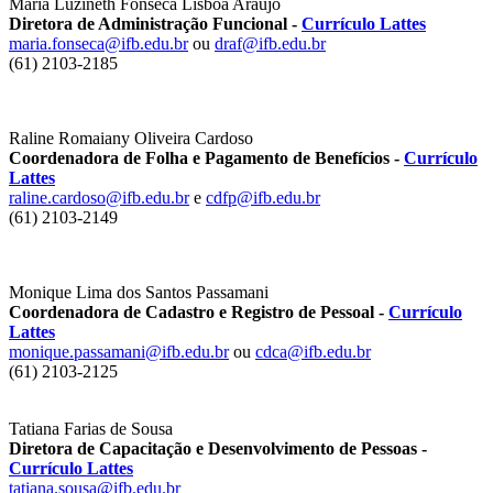
Maria Luzineth Fonseca Lisboa Araújo
Diretora de Administração Funcional -
Currículo Lattes
maria.fonseca@ifb.edu.br
ou
draf@ifb.edu.br
(61) 2103-2185
Raline Romaiany Oliveira Cardoso
Coordenadora de Folha e Pagamento de Benefícios -
Currículo
Lattes
raline.cardoso@ifb.edu.br
e
cd
fp@ifb.edu.br
(61) 2103-2149
Monique Lima dos Santos Passamani
Coordenadora de Cadastro e Registro de Pessoal -
Currículo
Lattes
monique.passamani@ifb.edu.br
ou
cdca@ifb.edu.br
(61) 2103-2125
Tatiana Farias de Sousa
Diretora de Capacitação e Desenvolvimento de Pessoas -
Currículo Lattes
tatiana.sousa@ifb.edu.br