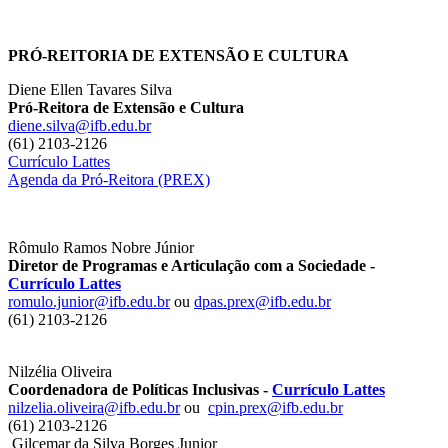
PRÓ-REITORIA DE EXTENSÃO E CULTURA
Diene Ellen Tavares Silva
Pró-Reitora de Extensão e Cultura
diene.silva@ifb.edu.br
(61) 2103-2126
Currículo Lattes
Agenda da Pró-Reitora (PREX)
Rômulo Ramos Nobre Júnior
Diretor de Programas e Articulação com a Sociedade -
Currículo Lattes
romulo.junior@ifb.edu.br
ou
dpas.prex@ifb.edu.br
(61) 2103-2126
Nilzélia Oliveira
Coordenadora de Políticas Inclusivas -
Currículo Lattes
nilzelia.oliveira@ifb.edu.br
ou
cpin.prex@ifb.edu.br
(61) 2103-2126
Gilcemar da Silva Borges Junior