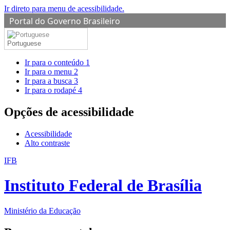
Ir direto para menu de acessibilidade.
Portal do Governo Brasileiro
Portuguese
Ir para o conteúdo
1
Ir para o menu
2
Ir para a busca
3
Ir para o rodapé
4
Opções de acessibilidade
Acessibilidade
Alto contraste
IFB
Instituto Federal de Brasília
Ministério da Educação