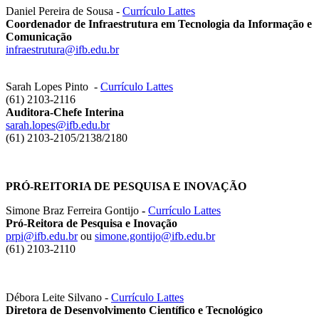
Daniel Pereira de Sousa -
Currículo Lattes
Coordenador de Infraestrutura em Tecnologia da Informação e
Comunicação
infraestrutura@ifb.edu.br
Sarah Lopes Pinto
-
Currículo Lattes
(61) 2103-2116
Auditora-Chefe Interina
sarah.lopes@ifb.edu.br
(61) 2103-2105/2138/2180
PRÓ-REITORIA DE PESQUISA E INOVAÇÃO
Simone Braz Ferreira Gontijo
-
Currículo Lattes
Pró-Reitora de Pesquisa e Inovação
prpi@ifb.edu.br
ou
simone.gontijo@ifb.edu.br
(61) 2103-2110
Débora Leite Silvano -
Currículo Lattes
Diretora de Desenvolvimento Científico e Tecnológico