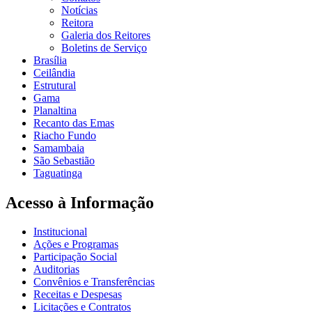
Notícias
Reitora
Galeria dos Reitores
Boletins de Serviço
Brasília
Ceilândia
Estrutural
Gama
Planaltina
Recanto das Emas
Riacho Fundo
Samambaia
São Sebastião
Taguatinga
Acesso à Informação
Institucional
Ações e Programas
Participação Social
Auditorias
Convênios e Transferências
Receitas e Despesas
Licitações e Contratos