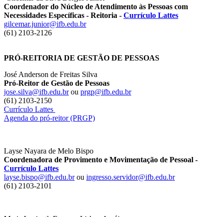
Coordenador do Núcleo de Atendimento às Pessoas com
Necessidades Específicas - Reitoria -
Currículo Lattes
gilcemar.junior@ifb.edu.br
(61) 2103-2126
PRÓ-REITORIA DE GESTÃO DE PESSOAS
José Anderson de Freitas Silva
Pró-Reitor de Gestão de Pessoas
jose.silva@ifb.edu.br
ou
prgp@ifb.edu.br
(61) 2103-2150
Currículo Lattes
Agenda do pró-reitor (PRGP)
Layse Nayara de Melo Bispo
Coordenadora de Provimento e Movimentação de Pessoal -
Currículo Lattes
layse.bispo@ifb.edu.br
ou
ingresso.servidor@ifb.edu.br
(61) 2103-2101