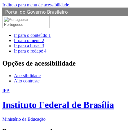
Ir direto para menu de acessibilidade.
Portal do Governo Brasileiro
Portuguese
Ir para o conteúdo
1
Ir para o menu
2
Ir para a busca
3
Ir para o rodapé
4
Opções de acessibilidade
Acessibilidade
Alto contraste
IFB
Instituto Federal de Brasília
Ministério da Educação