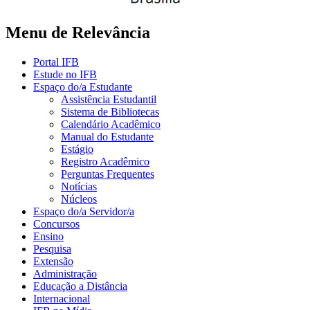
Menu de Relevância
Portal IFB
Estude no IFB
Espaço do/a Estudante
Assistência Estudantil
Sistema de Bibliotecas
Calendário Acadêmico
Manual do Estudante
Estágio
Registro Acadêmico
Perguntas Frequentes
Notícias
Núcleos
Espaço do/a Servidor/a
Concursos
Ensino
Pesquisa
Extensão
Administração
Educação a Distância
Internacional