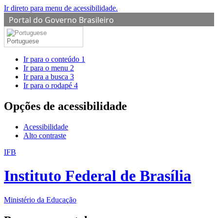
Ir direto para menu de acessibilidade.
Portal do Governo Brasileiro
Portuguese
Ir para o conteúdo
1
Ir para o menu
2
Ir para a busca
3
Ir para o rodapé
4
Opções de acessibilidade
Acessibilidade
Alto contraste
IFB
Instituto Federal de Brasília
Ministério da Educação