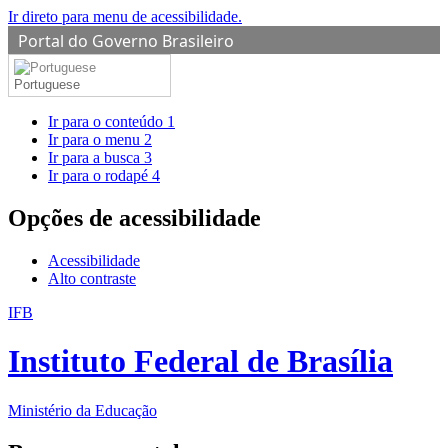
Ir direto para menu de acessibilidade.
Portal do Governo Brasileiro
Portuguese
Ir para o conteúdo
1
Ir para o menu
2
Ir para a busca
3
Ir para o rodapé
4
Opções de acessibilidade
Acessibilidade
Alto contraste
IFB
Instituto Federal de Brasília
Ministério da Educação