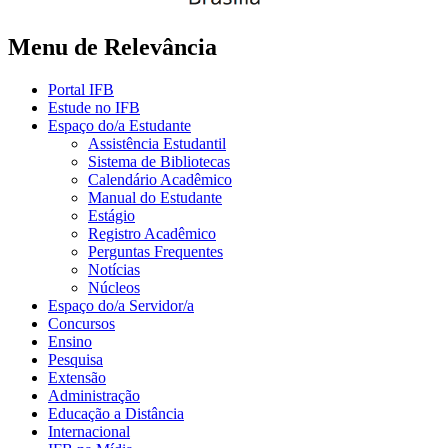
Menu de Relevância
Portal IFB
Estude no IFB
Espaço do/a Estudante
Assistência Estudantil
Sistema de Bibliotecas
Calendário Acadêmico
Manual do Estudante
Estágio
Registro Acadêmico
Perguntas Frequentes
Notícias
Núcleos
Espaço do/a Servidor/a
Concursos
Ensino
Pesquisa
Extensão
Administração
Educação a Distância
Internacional