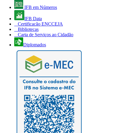
IFB em Números
IFB Data
Certificação ENCCEJA
Bibliotecas
Carta de Serviços ao Cidadão
Diplomados