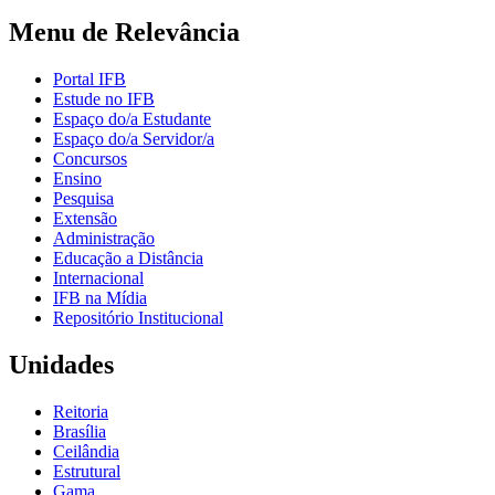
Menu de Relevância
Portal IFB
Estude no IFB
Espaço do/a Estudante
Espaço do/a Servidor/a
Concursos
Ensino
Pesquisa
Extensão
Administração
Educação a Distância
Internacional
IFB na Mídia
Repositório Institucional
Unidades
Reitoria
Brasília
Ceilândia
Estrutural
Gama