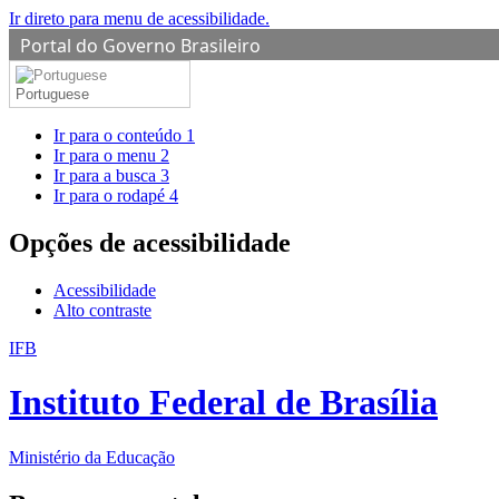
Ir direto para menu de acessibilidade.
Portal do Governo Brasileiro
Portuguese
Ir para o conteúdo
1
Ir para o menu
2
Ir para a busca
3
Ir para o rodapé
4
Opções de acessibilidade
Acessibilidade
Alto contraste
IFB
Instituto Federal de Brasília
Ministério da Educação