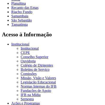
Planaltina
Recanto das Emas
Riacho Fundo
Samambaia
São Sebastião
Taguatinga
Acesso à Informação
Institucional
Institucional
CEPE
Conselho Superior
Ouvidoria
Colégio de Dirigentes
Boletins de Serviço
Comissões
Missão, Visão e Valores
Legislação Educacional
Normas Internas do IFB
Fundações de Apoio
IFB na Mídia
Sernegra
Ações e Programas