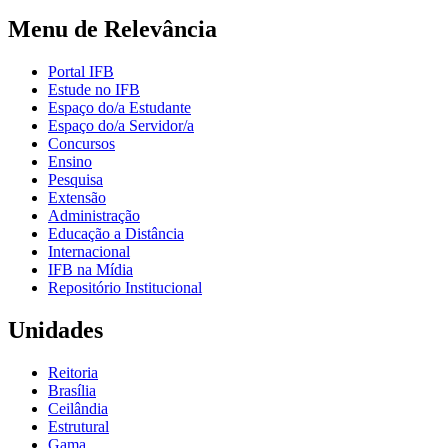
Menu de Relevância
Portal IFB
Estude no IFB
Espaço do/a Estudante
Espaço do/a Servidor/a
Concursos
Ensino
Pesquisa
Extensão
Administração
Educação a Distância
Internacional
IFB na Mídia
Repositório Institucional
Unidades
Reitoria
Brasília
Ceilândia
Estrutural
Gama