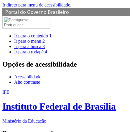
Ir direto para menu de acessibilidade.
Portal do Governo Brasileiro
Portuguese
Ir para o conteúdo
1
Ir para o menu
2
Ir para a busca
3
Ir para o rodapé
4
Opções de acessibilidade
Acessibilidade
Alto contraste
IFB
Instituto Federal de Brasília
Ministério da Educação