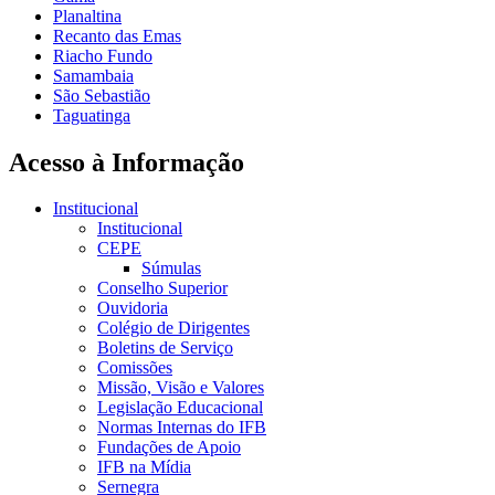
Planaltina
Recanto das Emas
Riacho Fundo
Samambaia
São Sebastião
Taguatinga
Acesso à Informação
Institucional
Institucional
CEPE
Súmulas
Conselho Superior
Ouvidoria
Colégio de Dirigentes
Boletins de Serviço
Comissões
Missão, Visão e Valores
Legislação Educacional
Normas Internas do IFB
Fundações de Apoio
IFB na Mídia
Sernegra