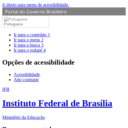
Ir direto para menu de acessibilidade.
Portal do Governo Brasileiro
Portuguese
Ir para o conteúdo
1
Ir para o menu
2
Ir para a busca
3
Ir para o rodapé
4
Opções de acessibilidade
Acessibilidade
Alto contraste
IFB
Instituto Federal de Brasília
Ministério da Educação