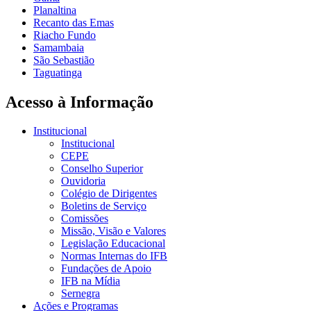
Planaltina
Recanto das Emas
Riacho Fundo
Samambaia
São Sebastião
Taguatinga
Acesso à Informação
Institucional
Institucional
CEPE
Conselho Superior
Ouvidoria
Colégio de Dirigentes
Boletins de Serviço
Comissões
Missão, Visão e Valores
Legislação Educacional
Normas Internas do IFB
Fundações de Apoio
IFB na Mídia
Sernegra
Ações e Programas