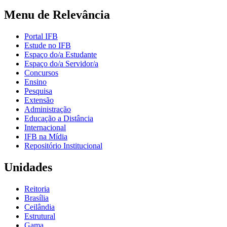
Menu de Relevância
Portal IFB
Estude no IFB
Espaço do/a Estudante
Espaço do/a Servidor/a
Concursos
Ensino
Pesquisa
Extensão
Administração
Educação a Distância
Internacional
IFB na Mídia
Repositório Institucional
Unidades
Reitoria
Brasília
Ceilândia
Estrutural
Gama