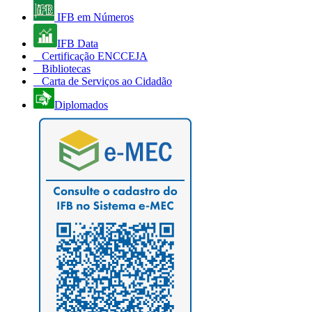
IFB em Números
IFB Data
Certificação ENCCEJA
Bibliotecas
Carta de Serviços ao Cidadão
Diplomados