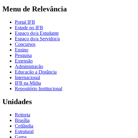
Menu de Relevância
Portal IFB
Estude no IFB
Espaço do/a Estudante
Espaço do/a Servidor/a
Concursos
Ensino
Pesquisa
Extensão
Administração
Educação a Distância
Internacional
IFB na Mídia
Repositório Institucional
Unidades
Reitoria
Brasília
Ceilândia
Estrutural
Gama