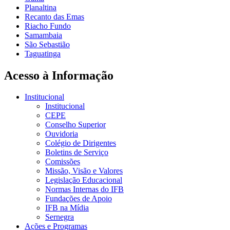
Planaltina
Recanto das Emas
Riacho Fundo
Samambaia
São Sebastião
Taguatinga
Acesso à Informação
Institucional
Institucional
CEPE
Conselho Superior
Ouvidoria
Colégio de Dirigentes
Boletins de Serviço
Comissões
Missão, Visão e Valores
Legislação Educacional
Normas Internas do IFB
Fundações de Apoio
IFB na Mídia
Sernegra
Ações e Programas