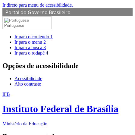
Ir direto para menu de acessibilidade.
Portal do Governo Brasileiro
Portuguese
Ir para o conteúdo
1
Ir para o menu
2
Ir para a busca
3
Ir para o rodapé
4
Opções de acessibilidade
Acessibilidade
Alto contraste
IFB
Instituto Federal de Brasília
Ministério da Educação