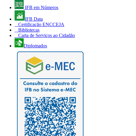
IFB em Números
IFB Data
Certificação ENCCEJA
Bibliotecas
Carta de Serviços ao Cidadão
Diplomados