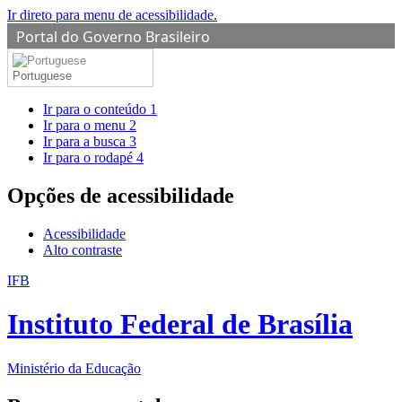
Ir direto para menu de acessibilidade.
Portal do Governo Brasileiro
Portuguese
Ir para o conteúdo
1
Ir para o menu
2
Ir para a busca
3
Ir para o rodapé
4
Opções de acessibilidade
Acessibilidade
Alto contraste
IFB
Instituto Federal de Brasília
Ministério da Educação