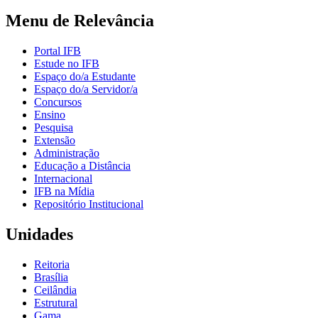
Menu de Relevância
Portal IFB
Estude no IFB
Espaço do/a Estudante
Espaço do/a Servidor/a
Concursos
Ensino
Pesquisa
Extensão
Administração
Educação a Distância
Internacional
IFB na Mídia
Repositório Institucional
Unidades
Reitoria
Brasília
Ceilândia
Estrutural
Gama