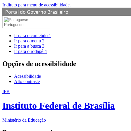
Ir direto para menu de acessibilidade.
Portal do Governo Brasileiro
Portuguese
Ir para o conteúdo
1
Ir para o menu
2
Ir para a busca
3
Ir para o rodapé
4
Opções de acessibilidade
Acessibilidade
Alto contraste
IFB
Instituto Federal de Brasília
Ministério da Educação