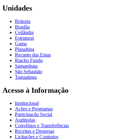
Unidades
Reitoria
Brasília
Ceilândia
Estrutural
Gama
Planaltina
Recanto das Emas
Riacho Fundo
Samambaia
São Sebastião
Taguatinga
Acesso à Informação
Institucional
Ações e Programas
Participação Social
Auditorias
Convênios e Transferências
Receitas e Despesas
Licitações e Contratos