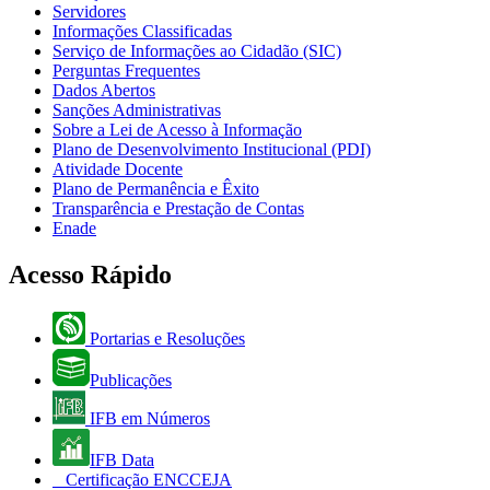
Servidores
Informações Classificadas
Serviço de Informações ao Cidadão (SIC)
Perguntas Frequentes
Dados Abertos
Sanções Administrativas
Sobre a Lei de Acesso à Informação
Plano de Desenvolvimento Institucional (PDI)
Atividade Docente
Plano de Permanência e Êxito
Transparência e Prestação de Contas
Enade
Acesso Rápido
Portarias e Resoluções
Publicações
IFB em Números
IFB Data
Certificação ENCCEJA