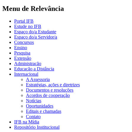
Menu de Relevância
Portal IFB
Estude no IFB
Espaço do/a Estudante
Espaço do/a Servidor/a
Concursos
Ensino
Pesquisa
Extensão
Administração
Educação a Distância
Internacional
A Assessoria
Estratégias, ações e diretrizes
Documentos e resoluções
Acordos de cooperação
Notícias
Oportunidades
Editais e chamadas
Contato
IFB na Mídia
Repositório Institucional