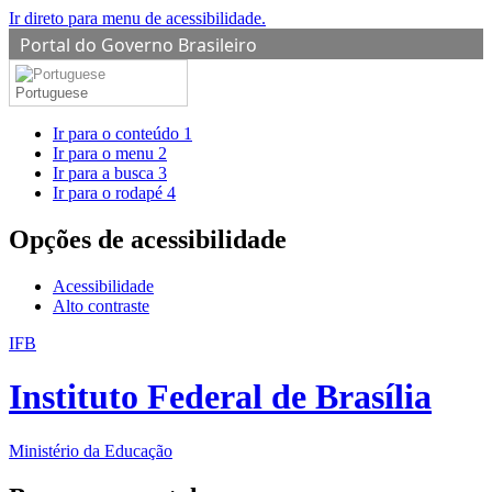
Ir direto para menu de acessibilidade.
Portal do Governo Brasileiro
Portuguese
Ir para o conteúdo
1
Ir para o menu
2
Ir para a busca
3
Ir para o rodapé
4
Opções de acessibilidade
Acessibilidade
Alto contraste
IFB
Instituto Federal de Brasília
Ministério da Educação