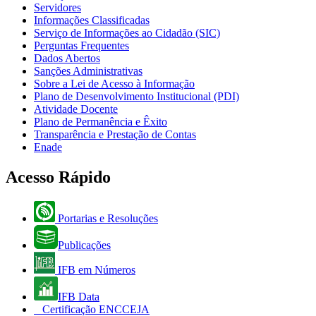
Servidores
Informações Classificadas
Serviço de Informações ao Cidadão (SIC)
Perguntas Frequentes
Dados Abertos
Sanções Administrativas
Sobre a Lei de Acesso à Informação
Plano de Desenvolvimento Institucional (PDI)
Atividade Docente
Plano de Permanência e Êxito
Transparência e Prestação de Contas
Enade
Acesso Rápido
Portarias e Resoluções
Publicações
IFB em Números
IFB Data
Certificação ENCCEJA