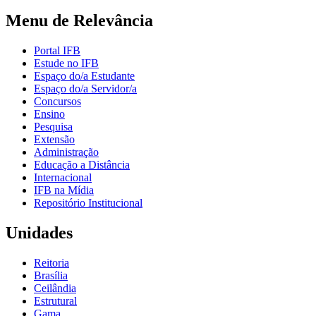
Menu de Relevância
Portal IFB
Estude no IFB
Espaço do/a Estudante
Espaço do/a Servidor/a
Concursos
Ensino
Pesquisa
Extensão
Administração
Educação a Distância
Internacional
IFB na Mídia
Repositório Institucional
Unidades
Reitoria
Brasília
Ceilândia
Estrutural
Gama