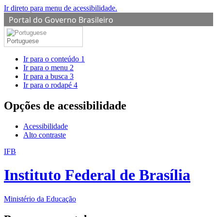
Ir direto para menu de acessibilidade.
Portal do Governo Brasileiro
Portuguese
Ir para o conteúdo
1
Ir para o menu
2
Ir para a busca
3
Ir para o rodapé
4
Opções de acessibilidade
Acessibilidade
Alto contraste
IFB
Instituto Federal de Brasília
Ministério da Educação