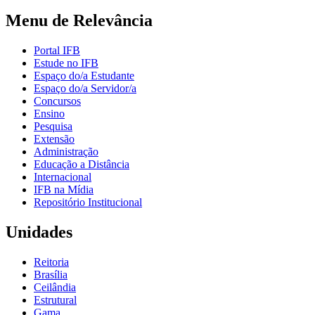
Menu de Relevância
Portal IFB
Estude no IFB
Espaço do/a Estudante
Espaço do/a Servidor/a
Concursos
Ensino
Pesquisa
Extensão
Administração
Educação a Distância
Internacional
IFB na Mídia
Repositório Institucional
Unidades
Reitoria
Brasília
Ceilândia
Estrutural
Gama