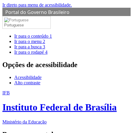
Ir direto para menu de acessibilidade.
Portal do Governo Brasileiro
Portuguese
Ir para o conteúdo
1
Ir para o menu
2
Ir para a busca
3
Ir para o rodapé
4
Opções de acessibilidade
Acessibilidade
Alto contraste
IFB
Instituto Federal de Brasília
Ministério da Educação