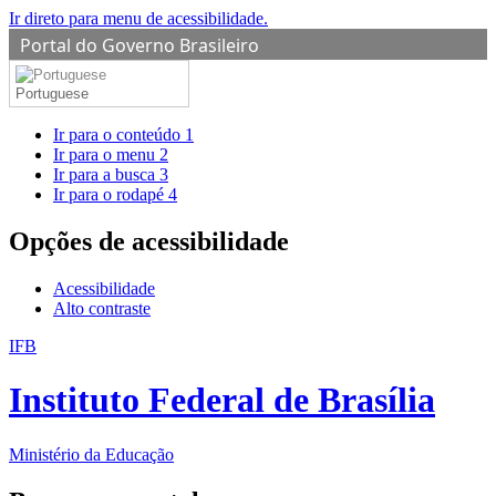
Ir direto para menu de acessibilidade.
Portal do Governo Brasileiro
Portuguese
Ir para o conteúdo
1
Ir para o menu
2
Ir para a busca
3
Ir para o rodapé
4
Opções de acessibilidade
Acessibilidade
Alto contraste
IFB
Instituto Federal de Brasília
Ministério da Educação