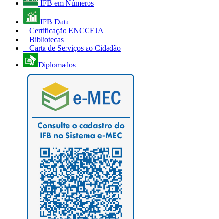
IFB em Números
IFB Data
Certificação ENCCEJA
Bibliotecas
Carta de Serviços ao Cidadão
Diplomados