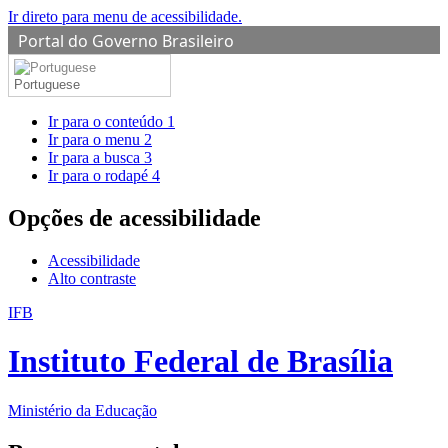
Ir direto para menu de acessibilidade.
Portal do Governo Brasileiro
Portuguese
Ir para o conteúdo
1
Ir para o menu
2
Ir para a busca
3
Ir para o rodapé
4
Opções de acessibilidade
Acessibilidade
Alto contraste
IFB
Instituto Federal de Brasília
Ministério da Educação