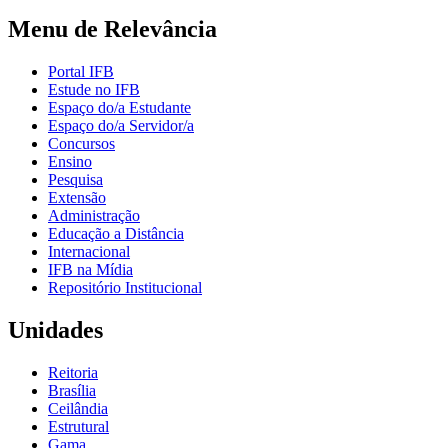
Menu de Relevância
Portal IFB
Estude no IFB
Espaço do/a Estudante
Espaço do/a Servidor/a
Concursos
Ensino
Pesquisa
Extensão
Administração
Educação a Distância
Internacional
IFB na Mídia
Repositório Institucional
Unidades
Reitoria
Brasília
Ceilândia
Estrutural
Gama