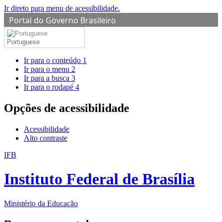
Ir direto para menu de acessibilidade.
Portal do Governo Brasileiro
Portuguese
Ir para o conteúdo
1
Ir para o menu
2
Ir para a busca
3
Ir para o rodapé
4
Opções de acessibilidade
Acessibilidade
Alto contraste
IFB
Instituto Federal de Brasília
Ministério da Educação