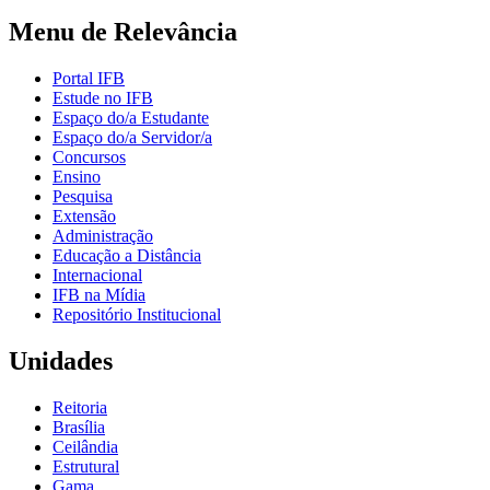
Menu de Relevância
Portal IFB
Estude no IFB
Espaço do/a Estudante
Espaço do/a Servidor/a
Concursos
Ensino
Pesquisa
Extensão
Administração
Educação a Distância
Internacional
IFB na Mídia
Repositório Institucional
Unidades
Reitoria
Brasília
Ceilândia
Estrutural
Gama