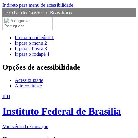
Ir direto para menu de acessibilidade.
Portal do Governo Brasileiro
Portuguese
Ir para o conteúdo
1
Ir para o menu
2
Ir para a busca
3
Ir para o rodapé
4
Opções de acessibilidade
Acessibilidade
Alto contraste
IFB
Instituto Federal de Brasília
Ministério da Educação