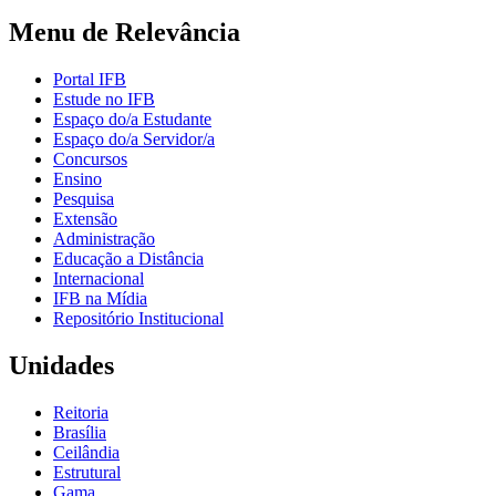
Menu de Relevância
Portal IFB
Estude no IFB
Espaço do/a Estudante
Espaço do/a Servidor/a
Concursos
Ensino
Pesquisa
Extensão
Administração
Educação a Distância
Internacional
IFB na Mídia
Repositório Institucional
Unidades
Reitoria
Brasília
Ceilândia
Estrutural
Gama