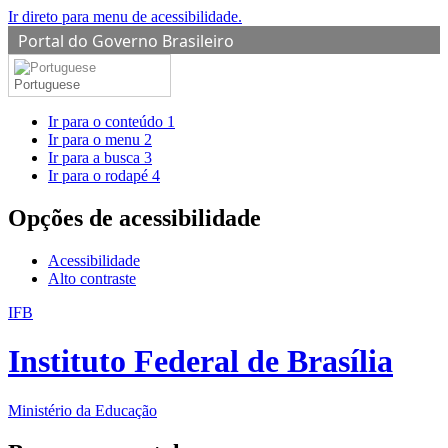
Ir direto para menu de acessibilidade.
Portal do Governo Brasileiro
Portuguese
Ir para o conteúdo
1
Ir para o menu
2
Ir para a busca
3
Ir para o rodapé
4
Opções de acessibilidade
Acessibilidade
Alto contraste
IFB
Instituto Federal de Brasília
Ministério da Educação