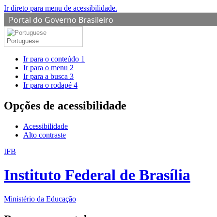
Ir direto para menu de acessibilidade.
Portal do Governo Brasileiro
Portuguese
Ir para o conteúdo
1
Ir para o menu
2
Ir para a busca
3
Ir para o rodapé
4
Opções de acessibilidade
Acessibilidade
Alto contraste
IFB
Instituto Federal de Brasília
Ministério da Educação