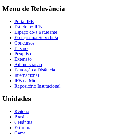
Menu de Relevância
Portal IFB
Estude no IFB
Espaço do/a Estudante
Espaço do/a Servidor/a
Concursos
Ensino
Pesquisa
Extensão
Administração
Educação a Distância
Internacional
IFB na Mídia
Repositório Institucional
Unidades
Reitoria
Brasília
Ceilândia
Estrutural
Gama