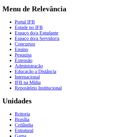
Menu de Relevância
Portal IFB
Estude no IFB
Espaço do/a Estudante
Espaço do/a Servidor/a
Concursos
Ensino
Pesquisa
Extensão
Administração
Educação a Distância
Internacional
IFB na Mídia
Repositório Institucional
Unidades
Reitoria
Brasília
Ceilândia
Estrutural
Gama