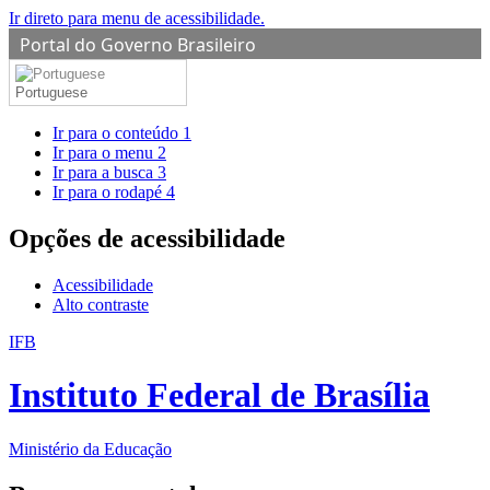
Ir direto para menu de acessibilidade.
Portal do Governo Brasileiro
Portuguese
Ir para o conteúdo
1
Ir para o menu
2
Ir para a busca
3
Ir para o rodapé
4
Opções de acessibilidade
Acessibilidade
Alto contraste
IFB
Instituto Federal de Brasília
Ministério da Educação